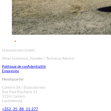
stayconcrete GmbH
Petar Ivanisevic, Founder / Technical Advisor
Politique de confidentialité
Empreinte
Headquarter
Contern SA / Stayconcrete
Rue Paul Rischard, 11
5324 Contern
Luxembourg
+352 35 88 11-277