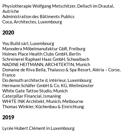
Physiotherapie Wolfgang Metschitzer, Dellach im Drautal,
Autriche
Administration des Bâtiments Publics
Coca, Architectes, Luxembourg
2020
You Build sàrl, Luxembourg
Manodera Möbelmanufaktur GbR, Freiburg
Holmes Place Health Clubs GmbH, Berlin
Schreinerei Raphael Haas GmbH, Schwalbach
NADINE HEITMANN, ARCHITEKTIN, Munich
Domaine de Riva Bella, Thalasso & Spa Resort, Aléria – Corse,
France
Do demuth architecte d, intérieur, Luxembourg
Hermann Schäfer GmbH & Co. KG, Weilmünster
White Gate Tattoo Studio, Munich
Caterpillar Financial, Ismaning
WHITE INK Architekt, Munich, Melbourne
Thomas Winkler, Küchenbau & Einrichtung
2019
Lycée Hubert Clément in Luxembourg