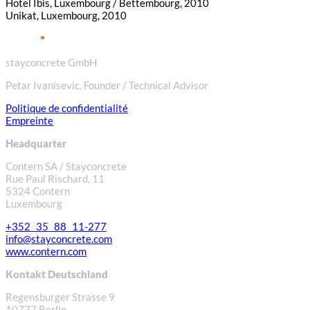
Hotel Ibis, Luxembourg / Bettembourg, 2010
Unikat, Luxembourg, 2010
stayconcrete GmbH
Petar Ivanisevic, Founder / Technical Advisor
Politique de confidentialité
Empreinte
Headquarter
Contern SA / Stayconcrete
Rue Paul Rischard, 11
5324 Contern
Luxembourg
+352 35 88 11-277
info@stayconcrete.com
www.contern.com
Kontakt Deutschland
Regensburger Strasse 9
10777 Berlin