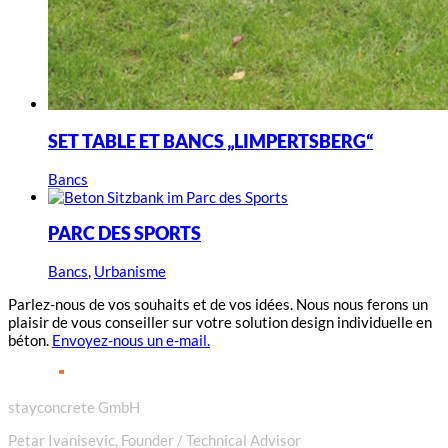
SET TABLE ET BANCS „LIMPERTSBERG“
Bancs
PARC DES SPORTS
Bancs
,
Urbanisme
Parlez-nous de vos souhaits et de vos idées. Nous nous ferons un
plaisir de vous conseiller sur votre solution design individuelle en
béton.
Envoyez-nous un e-mail.
stayconcrete GmbH
Petar Ivanisevic, Founder / Technical Advisor