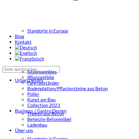
Standorte in Europa
Blog
Kontakt
Sitzensembles
Pflanzgefäße
Urban Design
Fahrradständer
Bodenplatten/Pflastersteine aus Beton
Poller
Kunst am Bau
Collection 2023
Business / Gastro Design
Theken aus Beton
Beheizte Betonmöbel
Ladenbau
Über uns
Standorte in Europa