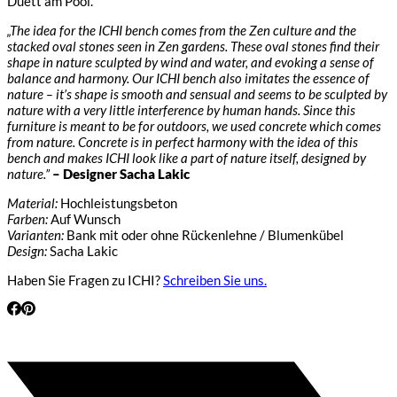
Duett am Pool.
„The idea for the ICHI bench comes from the Zen culture and the
stacked oval stones seen in Zen gardens. These oval stones find their
shape in nature sculpted by wind and water, and evoking a sense of
balance and harmony. Our ICHI bench also imitates the essence of
nature – it’s shape is smooth and sensual and seems to be sculpted by
nature with a very little interference by human hands. Since this
furniture is meant to be for outdoors, we used concrete which comes
from nature. Concrete is in perfect harmony with the idea of this
bench and makes ICHI look like a part of nature itself, designed by
nature.”
– Designer Sacha Lakic
Material:
Hochleistungsbeton
Farben:
Auf Wunsch
Varianten:
Bank mit oder ohne Rückenlehne / Blumenkübel
Design:
Sacha Lakic
Haben Sie Fragen zu ICHI?
Schreiben Sie uns.