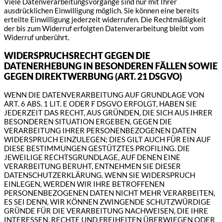
Viele Datenverarbeitungsvorgänge sind nur mit Ihrer
ausdrücklichen Einwilligung möglich. Sie können eine bereits
erteilte Einwilligung jederzeit widerrufen. Die Rechtmäßigkeit
der bis zum Widerruf erfolgten Datenverarbeitung bleibt vom
Widerruf unberührt.
WIDERSPRUCHSRECHT GEGEN DIE
DATENERHEBUNG IN BESONDEREN FÄLLEN SOWIE
GEGEN DIREKTWERBUNG (ART. 21 DSGVO)
WENN DIE DATENVERARBEITUNG AUF GRUNDLAGE VON
ART. 6 ABS. 1 LIT. E ODER F DSGVO ERFOLGT, HABEN SIE
JEDERZEIT DAS RECHT, AUS GRÜNDEN, DIE SICH AUS IHRER
BESONDEREN SITUATION ERGEBEN, GEGEN DIE
VERARBEITUNG IHRER PERSONENBEZOGENEN DATEN
WIDERSPRUCH EINZULEGEN; DIES GILT AUCH FÜR EIN AUF
DIESE BESTIMMUNGEN GESTÜTZTES PROFILING. DIE
JEWEILIGE RECHTSGRUNDLAGE, AUF DENEN EINE
VERARBEITUNG BERUHT, ENTNEHMEN SIE DIESER
DATENSCHUTZERKLÄRUNG. WENN SIE WIDERSPRUCH
EINLEGEN, WERDEN WIR IHRE BETROFFENEN
PERSONENBEZOGENEN DATEN NICHT MEHR VERARBEITEN,
ES SEI DENN, WIR KÖNNEN ZWINGENDE SCHUTZWÜRDIGE
GRÜNDE FÜR DIE VERARBEITUNG NACHWEISEN, DIE IHRE
INTERESSEN, RECHTE UND FREIHEITEN ÜBERWIEGEN ODER