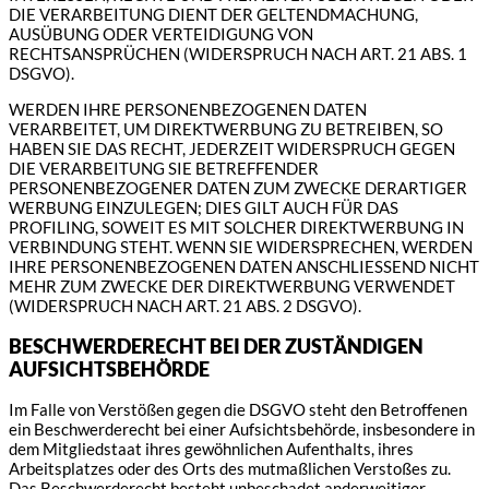
DIE VERARBEITUNG DIENT DER GELTENDMACHUNG,
AUSÜBUNG ODER VERTEIDIGUNG VON
RECHTSANSPRÜCHEN (WIDERSPRUCH NACH ART. 21 ABS. 1
DSGVO).
WERDEN IHRE PERSONENBEZOGENEN DATEN
VERARBEITET, UM DIREKTWERBUNG ZU BETREIBEN, SO
HABEN SIE DAS RECHT, JEDERZEIT WIDERSPRUCH GEGEN
DIE VERARBEITUNG SIE BETREFFENDER
PERSONENBEZOGENER DATEN ZUM ZWECKE DERARTIGER
WERBUNG EINZULEGEN; DIES GILT AUCH FÜR DAS
PROFILING, SOWEIT ES MIT SOLCHER DIREKTWERBUNG IN
VERBINDUNG STEHT. WENN SIE WIDERSPRECHEN, WERDEN
IHRE PERSONENBEZOGENEN DATEN ANSCHLIESSEND NICHT
MEHR ZUM ZWECKE DER DIREKTWERBUNG VERWENDET
(WIDERSPRUCH NACH ART. 21 ABS. 2 DSGVO).
BESCHWERDE­RECHT BEI DER ZUSTÄNDIGEN
AUFSICHTS­BEHÖRDE
Im Falle von Verstößen gegen die DSGVO steht den Betroffenen
ein Beschwerderecht bei einer Aufsichtsbehörde, insbesondere in
dem Mitgliedstaat ihres gewöhnlichen Aufenthalts, ihres
Arbeitsplatzes oder des Orts des mutmaßlichen Verstoßes zu.
Das Beschwerderecht besteht unbeschadet anderweitiger