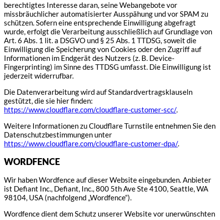
berechtigtes Interesse daran, seine Webangebote vor
missbräuchlicher automatisierter Ausspähung und vor SPAM zu
schützen. Sofern eine entsprechende Einwilligung abgefragt
wurde, erfolgt die Verarbeitung ausschließlich auf Grundlage von
Art. 6 Abs. 1 lit. a DSGVO und § 25 Abs. 1 TTDSG, soweit die
Einwilligung die Speicherung von Cookies oder den Zugriff auf
Informationen im Endgerät des Nutzers (z. B. Device-
Fingerprinting) im Sinne des TTDSG umfasst. Die Einwilligung ist
jederzeit widerrufbar.
Die Datenverarbeitung wird auf Standardvertragsklauseln
gestützt, die sie hier finden:
https://www.cloudflare.com/cloudflare-customer-scc/
.
Weitere Informationen zu Cloudflare Turnstile entnehmen Sie den
Datenschutzbestimmungen unter
https://www.cloudflare.com/cloudflare-customer-dpa/
.
WORDFENCE
Wir haben Wordfence auf dieser Website eingebunden. Anbieter
ist Defiant Inc., Defiant, Inc., 800 5th Ave Ste 4100, Seattle, WA
98104, USA (nachfolgend „Wordfence“).
Wordfence dient dem Schutz unserer Website vor unerwünschten