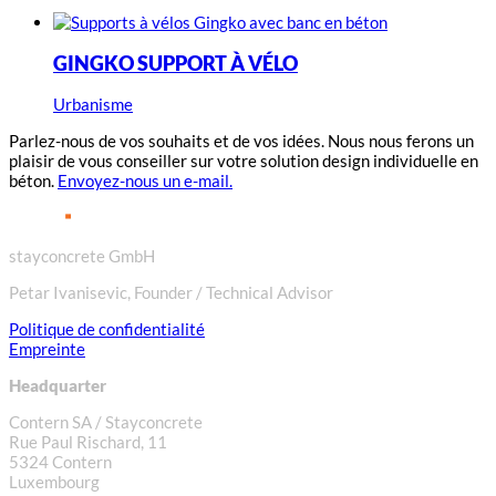
GINGKO SUPPORT À VÉLO
Urbanisme
Parlez-nous de vos souhaits et de vos idées. Nous nous ferons un
plaisir de vous conseiller sur votre solution design individuelle en
béton.
Envoyez-nous un e-mail.
stayconcrete GmbH
Petar Ivanisevic, Founder / Technical Advisor
Politique de confidentialité
Empreinte
Headquarter
Contern SA / Stayconcrete
Rue Paul Rischard, 11
5324 Contern
Luxembourg