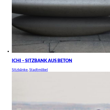
ICHI – SITZBANK AUS BETON
Sitzbänke
,
Stadtmöbel