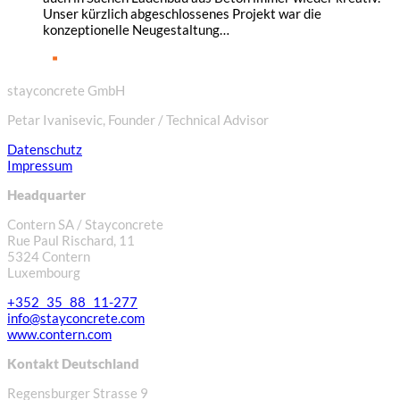
Unser kürzlich abgeschlossenes Projekt war die
konzeptionelle Neugestaltung…
stayconcrete GmbH
Petar Ivanisevic, Founder / Technical Advisor
Datenschutz
Impressum
Headquarter
Contern SA / Stayconcrete
Rue Paul Rischard, 11
5324 Contern
Luxembourg
+352 35 88 11-277
info@stayconcrete.com
www.contern.com
Kontakt Deutschland
Regensburger Strasse 9