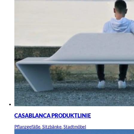
CASABLANCA PRODUKTLINIE
Pflanzgefäße
,
Sitzbänke
,
Stadtmöbel