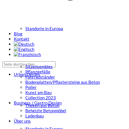
Standorte in Europa
Blog
Kontakt
Sitzensembles
Pflanzgefäße
Urban Design
Fahrradständer
Bodenplatten/Pflastersteine aus Beton
Poller
Kunst am Bau
Collection 2023
Business / Gastro Design
Theken aus Beton
Beheizte Betonmöbel
Ladenbau
Über uns
Standorte in Europa