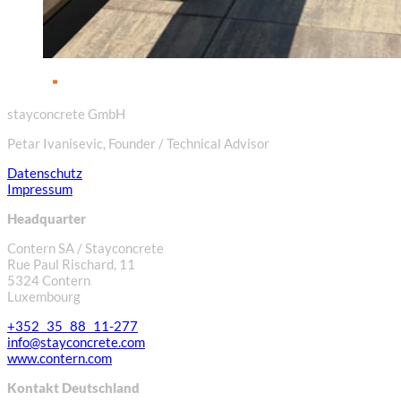
stayconcrete GmbH
Petar Ivanisevic, Founder / Technical Advisor
Datenschutz
Impressum
Headquarter
Contern SA / Stayconcrete
Rue Paul Rischard, 11
5324 Contern
Luxembourg
+352 35 88 11-277
info@stayconcrete.com
www.contern.com
Kontakt Deutschland