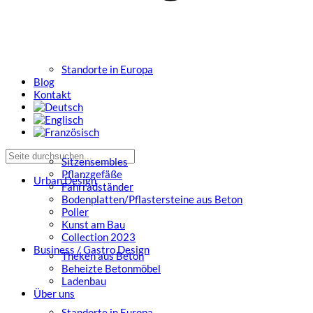
Standorte in Europa
Blog
Kontakt
Sitzensembles
Pflanzgefäße
Urban Design
Fahrradständer
Bodenplatten/Pflastersteine aus Beton
Poller
Kunst am Bau
Collection 2023
Business / Gastro Design
Theken aus Beton
Beheizte Betonmöbel
Ladenbau
Über uns
Standorte in Europa