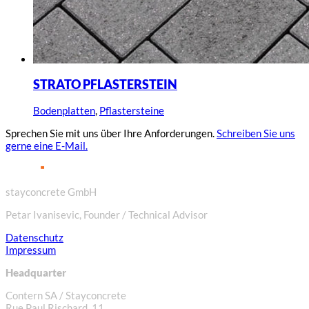
STRATO PFLASTERSTEIN
Bodenplatten
,
Pflastersteine
Sprechen Sie mit uns über Ihre Anforderungen.
Schreiben Sie uns
gerne eine E-Mail.
stayconcrete GmbH
Petar Ivanisevic, Founder / Technical Advisor
Datenschutz
Impressum
Headquarter
Contern SA / Stayconcrete
Rue Paul Rischard, 11