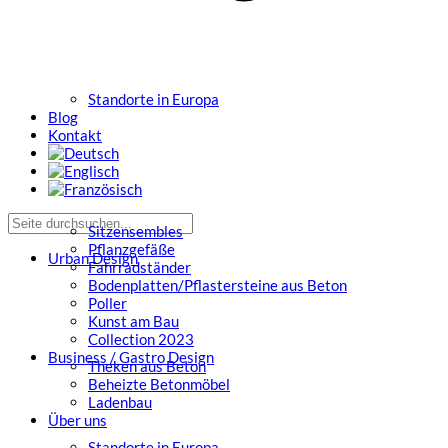
Standorte in Europa
Blog
Kontakt
Sitzensembles
Pflanzgefäße
Urban Design
Fahrradständer
Bodenplatten/Pflastersteine aus Beton
Poller
Kunst am Bau
Collection 2023
Business / Gastro Design
Theken aus Beton
Beheizte Betonmöbel
Ladenbau
Über uns
Standorte in Europa