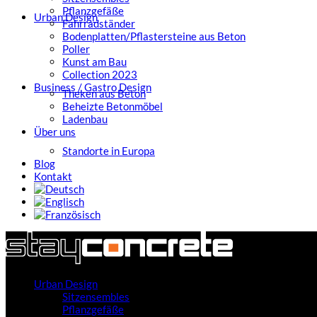
Pflanzgefäße
Urban Design
Fahrradständer
Bodenplatten/Pflastersteine aus Beton
Poller
Kunst am Bau
Collection 2023
Business / Gastro Design
Theken aus Beton
Beheizte Betonmöbel
Ladenbau
Über uns
Standorte in Europa
Blog
Kontakt
Urban Design
Sitzensembles
Pflanzgefäße