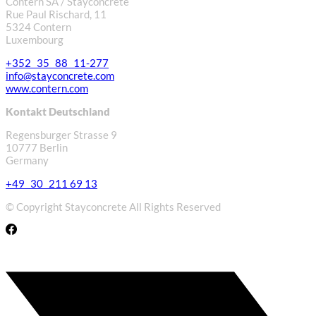
Contern SA / Stayconcrete
Rue Paul Rischard, 11
5324 Contern
Luxembourg
+352 35 88 11-277
info@stayconcrete.com
www.contern.com
Kontakt Deutschland
Regensburger Strasse 9
10777 Berlin
Germany
+49 30 211 69 13
© Copyright Stayconcrete All Rights Reserved