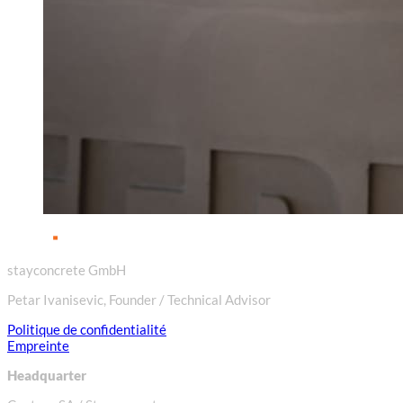
stayconcrete GmbH
Petar Ivanisevic, Founder / Technical Advisor
Politique de confidentialité
Empreinte
Headquarter