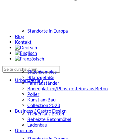
Standorte in Europa
Blog
Kontakt
Sitzensembles
Pflanzgefäße
Urban Design
Fahrradständer
Bodenplatten/Pflastersteine aus Beton
Poller
Kunst am Bau
Collection 2023
Business / Gastro Design
Theken aus Beton
Beheizte Betonmöbel
Ladenbau
Über uns
Standorte in Europa