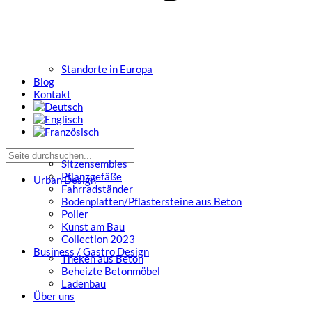
Standorte in Europa
Blog
Kontakt
Sitzensembles
Pflanzgefäße
Urban Design
Fahrradständer
Bodenplatten/Pflastersteine aus Beton
Poller
Kunst am Bau
Collection 2023
Business / Gastro Design
Theken aus Beton
Beheizte Betonmöbel
Ladenbau
Über uns