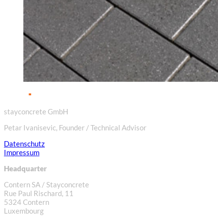
stayconcrete GmbH
Petar Ivanisevic, Founder / Technical Advisor
Datenschutz
Impressum
Headquarter
Contern SA / Stayconcrete
Rue Paul Rischard, 11
5324 Contern
Luxembourg