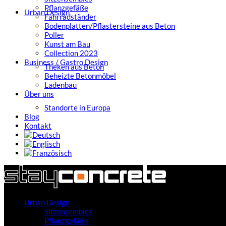
Pflanzgefäße
Urban Design
Fahrradständer
Bodenplatten/Pflastersteine aus Beton
Poller
Kunst am Bau
Collection 2023
Business / Gastro Design
Theken aus Beton
Beheizte Betonmöbel
Ladenbau
Über uns
Standorte in Europa
Blog
Kontakt
Urban Design
Sitzensembles
Pflanzgefäße