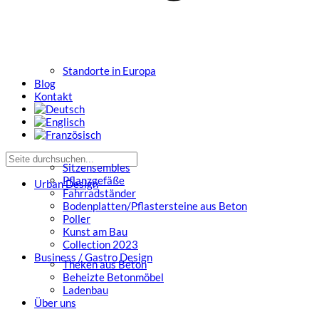
Standorte in Europa
Blog
Kontakt
Sitzensembles
Pflanzgefäße
Urban Design
Fahrradständer
Bodenplatten/Pflastersteine aus Beton
Poller
Kunst am Bau
Collection 2023
Business / Gastro Design
Theken aus Beton
Beheizte Betonmöbel
Ladenbau
Über uns